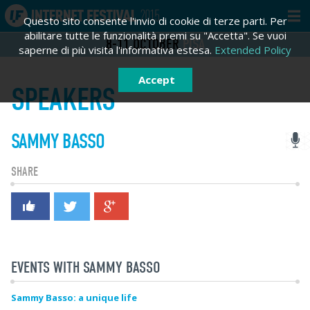
Questo sito consente l'invio di cookie di terze parti. Per
abilitare tutte le funzionalità premi su "Accetta". Se vuoi
8-11
OCTOBER
PISA
saperne di più visita l'informativa estesa.
Extended Policy
Accept
SPEAKERS
SAMMY BASSO
LOGIN
SIGN IN
SHARE
Sign in
Email *
Password *
EVENTS WITH SAMMY BASSO
Forgot password?
Sammy Basso: a unique life