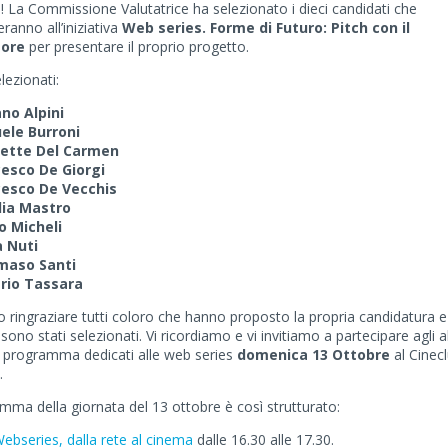
! La Commissione Valutatrice ha selezionato i dieci candidati che
ranno all’iniziativa
Web series. Forme di Futuro: Pitch con il
Email *
tore
per presentare il proprio progetto.
lezionati:
Password *
no Alpini
ele Burroni
ette Del Carmen
Hai dimenticato la tua password?
esco De Giorgi
cesco De Vecchis
dia Mastro
o Micheli
 Nuti
aso Santi
erio Tassara
 ringraziare tutti coloro che hanno proposto la propria candidatura e
ono stati selezionati. Vi ricordiamo e vi invitiamo a partecipare agli al
n programma dedicati alle web series
domenica 13 Ottobre
al Cinec
.
amma della giornata del 13 ottobre è così strutturato:
ebseries, dalla rete al cinema
dalle 16.30 alle 17.30.