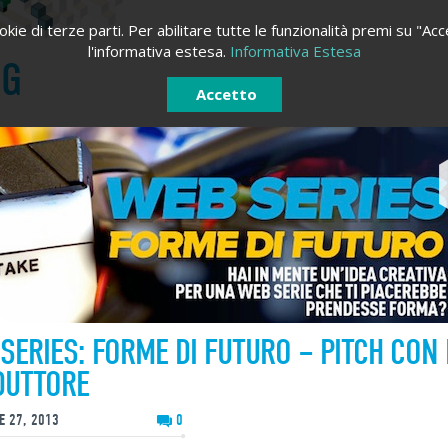
kie di terze parti. Per abilitare tutte le funzionalità premi su "Acc
l'informativa estesa.
Informativa Estesa
OG
Accetto
SERIES: FORME DI FUTURO – PITCH CON 
DUTTORE
ACCEDI
REGISTRATI
E 27, 2013
0
Registrati