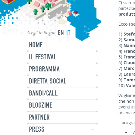
Ci siamo
partecipe
produt
Ecco i se
EN
IT
Scegli la lingua
1)
Stefa
2)
Samu
HOME
3)
Nann
4)
Franc
IL FESTIVAL
5)
Fran
6)
Clau
PROGRAMMA
7)
Marc
8)
Laura
DIRETTA SOCIAL
9)
Tomm
10)
Val
BANDI/CALL
Vogliamo
che non s
BLOGZINE
eventi i
arsenale
PARTNER
Il progr
PRESS
W