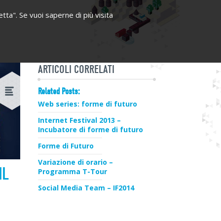
etta". Se vuoi saperne di più visita
ARTICOLI CORRELATI
Related Posts:
Web series: forme di futuro
Internet Festival 2013 –
Incubatore di forme di futuro
Forme di Futuro
Variazione di orario –
IL
Programma T-Tour
Social Media Team – IF2014