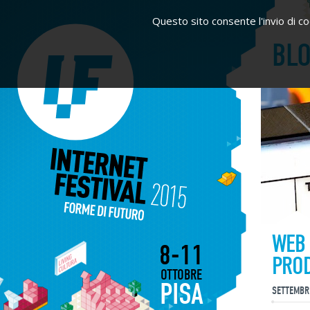
Questo sito consente l'invio di coo
BL
WEB 
8-11
PRO
OTTOBRE
PISA
SETTEMBR