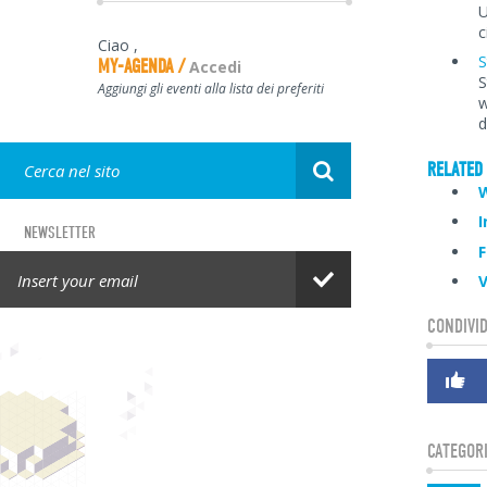
U
c
Ciao
,
S
MY-AGENDA
Accedi
S
Aggiungi gli eventi alla lista dei preferiti
w
d
RELATED 
W
I
NEWSLETTER
F
V
CONDIVID
GET IN TOUCH
CATEGOR