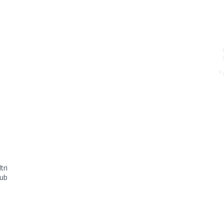
tri
lub