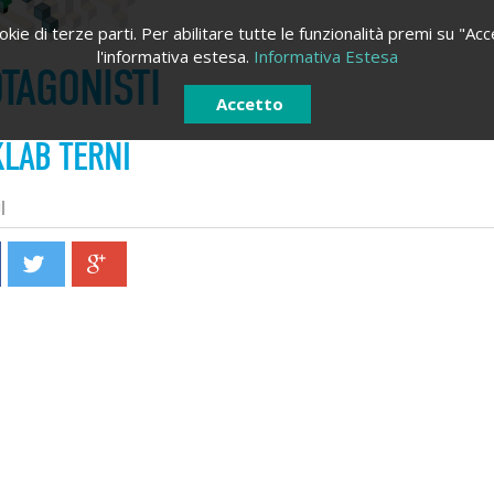
kie di terze parti. Per abilitare tutte le funzionalità premi su "Acc
l'informativa estesa.
Informativa Estesa
TAGONISTI
Accetto
LAB TERNI
I
ACCEDI
REGISTRATI
Registrati