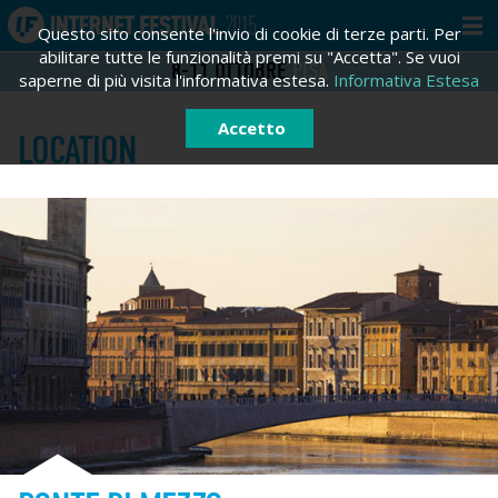
Questo sito consente l'invio di cookie di terze parti. Per
abilitare tutte le funzionalità premi su "Accetta". Se vuoi
8-11
OTTOBRE
PISA
saperne di più visita l'informativa estesa.
Informativa Estesa
Accetto
LOCATION
ACCEDI
REGISTRATI
Registrati
Email *
Password *
Hai dimenticato la tua password?