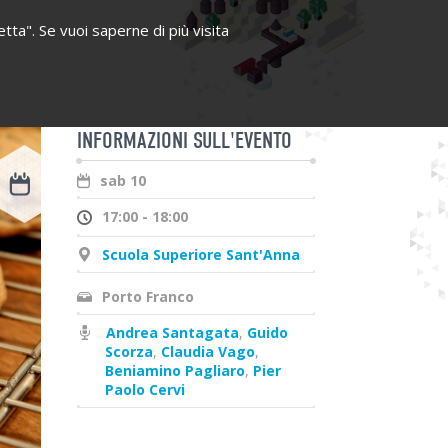
etta". Se vuoi saperne di più visita
INFORMAZIONI SULL'EVENTO
sab 10
17:00 - 18:00
Scuola Superiore Sant'Anna
Porto Franco
Andrea Santagata
,
Guido
Scorza
,
Claudia Vago
,
Beniamino Pagliaro
,
Pier
Paolo Cervi