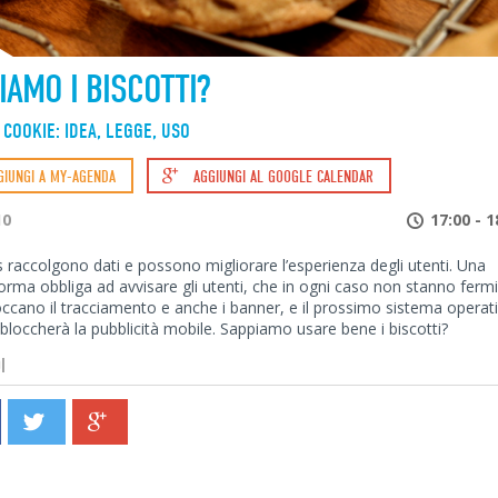
Email *
IAMO I BISCOTTI?
Password *
 COOKIE: IDEA, LEGGE, USO
GIUNGI A MY-AGENDA
AGGIUNGI AL GOOGLE CALENDAR
Hai dimenticato la tua password?
10
17:00 - 1
s raccolgono dati e possono migliorare l’esperienza degli utenti. Una
rma obbliga ad avvisare gli utenti, che in ogni caso non stanno fermi
occano il tracciamento e anche i banner, e il prossimo sistema operat
 bloccherà la pubblicità mobile. Sappiamo usare bene i biscotti?
I