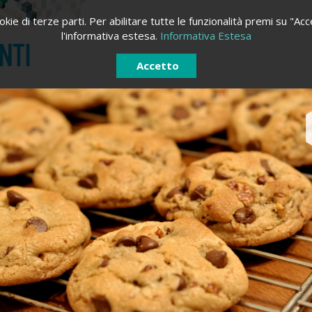
kie di terze parti. Per abilitare tutte le funzionalità premi su "Acc
l'informativa estesa.
Informativa Estesa
NTI
Accetto
ACCEDI
REGISTRATI
Registrati