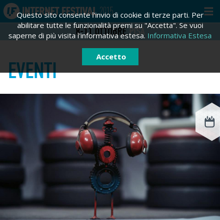
Questo sito consente l'invio di cookie di terze parti. Per
abilitare tutte le funzionalità premi su "Accetta". Se vuoi
8-11
OTTOBRE
PISA
saperne di più visita l'informativa estesa.
Informativa Estesa
Accetto
EVENTI
ACCEDI
REGISTRATI
Registrati
Email *
Password *
Hai dimenticato la tua password?